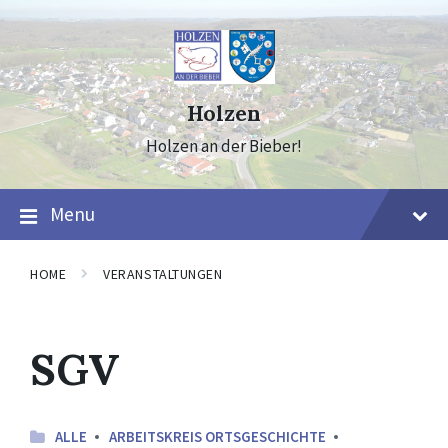
Skip
Skip
Skip
to
to
to
content
main
footer
navigation
Holzen
Holzen an der Bieber!
Menu
HOME
VERANSTALTUNGEN
SGV
ALLE
ARBEITSKREIS ORTSGESCHICHTE