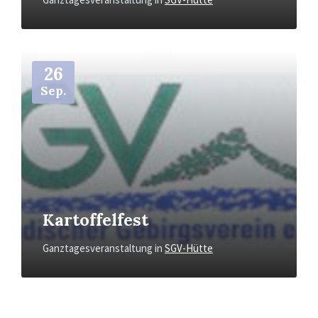
Mehr
26
Sep.
Kartoffelfest
Ganztagesveranstaltung
in
SGV-Hütte