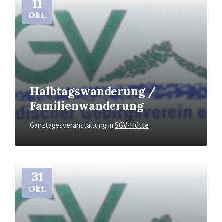
11
Okt.
Halbtagswanderung /
Familienwanderung
Ganztagesveranstaltung
in
SGV-Hütte
Mehr
31
Okt.