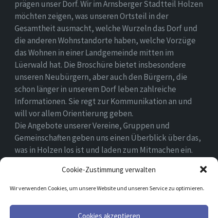
prägen unser Dorf. Wir im Arnsberger Stadtteil Holzen
möchten zeigen, was unseren Ortsteil in der
Gesamtheit ausmacht, welche Wurzeln das Dorf und
die anderen Wohnstandorte haben, welche Vorzüge
das Wohnen in einer Landgemeinde mitten im
Lüerwald hat. Die Broschüre bietet insbesondere
unseren Neubürgern, aber auch den Bürgern, die
schon länger in unserem Dorf leben zahlreiche
Informationen. Sie regt zur Kommunikation an und
will vor allem Orientierung geben.
Die Angebote unserer Vereine, Gruppen und
Gemeinschaften geben uns einen Überblick über das,
was in Holzen los ist und laden zum Mitmachen ein.
Wir wünschen allen Neubürgern ein gutes Zuhause
Cookie-Zustimmung verwalten
und hoffen, dass sie sich in ihrem Umfeld wohlfühlen.
Wir verwenden Cookies, um unsere Website und unseren Service zu optimieren.
Email
Facebook
Cookies akzeptieren