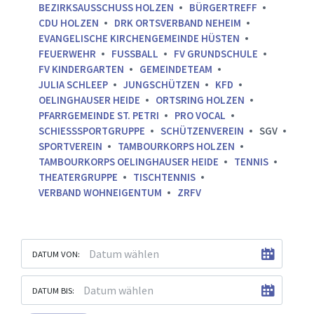
BEZIRKSAUSSCHUSS HOLZEN
BÜRGERTREFF
CDU HOLZEN
DRK ORTSVERBAND NEHEIM
EVANGELISCHE KIRCHENGEMEINDE HÜSTEN
FEUERWEHR
FUSSBALL
FV GRUNDSCHULE
FV KINDERGARTEN
GEMEINDETEAM
JULIA SCHLEEP
JUNGSCHÜTZEN
KFD
OELINGHAUSER HEIDE
ORTSRING HOLZEN
PFARRGEMEINDE ST. PETRI
PRO VOCAL
SCHIESSSPORTGRUPPE
SCHÜTZENVEREIN
SGV
SPORTVEREIN
TAMBOURKORPS HOLZEN
TAMBOURKORPS OELINGHAUSER HEIDE
TENNIS
THEATERGRUPPE
TISCHTENNIS
VERBAND WOHNEIGENTUM
ZRFV
DATUM VON:
DATUM BIS: