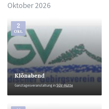
Oktober 2026
Mehr
2
Okt.
Klönabend
Ganztagesveranstaltung
in
SGV-Hütte
Mehr