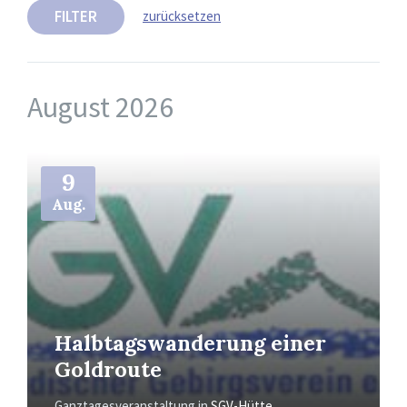
FILTER
zurücksetzen
August 2026
Mehr
9
Aug.
Halbtagswanderung einer
Goldroute
Ganztagesveranstaltung
in
SGV-Hütte