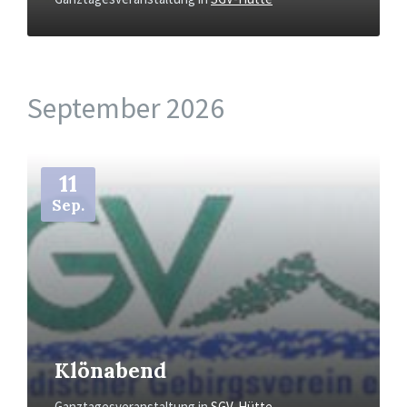
September 2026
Mehr
11
Sep.
Klönabend
Ganztagesveranstaltung
in
SGV-Hütte