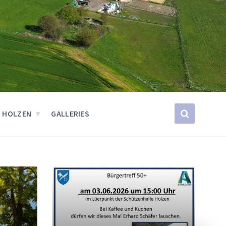
 HOLZEN
GALLERIES
Weiter
Wei