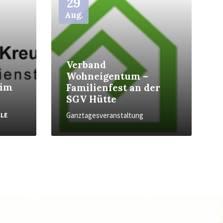
29
Aug.
Verband
Wohneigentum –
eim
Familienfest an der
SGV Hütte
Ganztagesveranstaltung
LE