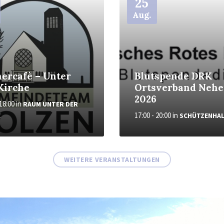
25
Aug.
ercafè – Unter
Blutspende DRK
Kirche
Ortsverband Neh
2026
 18:00
in
RAUM UNTER DER
17:00 - 20:00
in
E
SCHÜTZENHAL
WEITERE VERANSTALTUNGEN