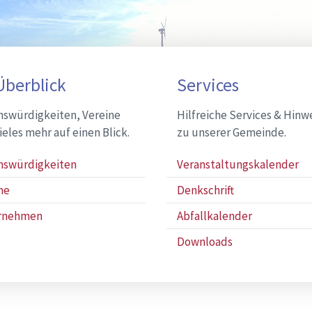
Überblick
Services
swürdigkeiten, Vereine
Hilfreiche Services & Hinw
ieles mehr auf einen Blick.
zu unserer Gemeinde.
nswürdigkeiten
Veranstaltungskalender
ne
Denkschrift
rnehmen
Abfallkalender
Downloads