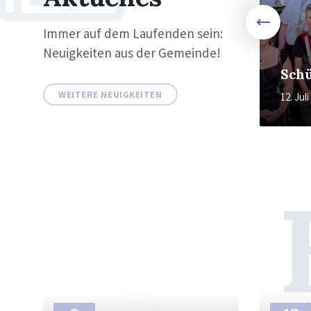
Immer auf dem Laufenden sein:
Gemeinsam raus ins
Neuigkeiten aus der Gemeinde!
Leben: Bürgertreff50+
lädt ein
Schü
WEITERE NEUIGKEITEN
4. Mai 2026
in
12. Jul
BÜRGERTREFF 50+
Weiter
Weiter