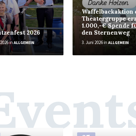
Waffelbackaktion 
Theatergruppe erz
1.000,-€ Spende f
tzenfest 2026
den Sternenweg
i 2026
in
3. Juni 2026
in
ALLGEMEIN
ALLGEMEIN
Event
Weiter