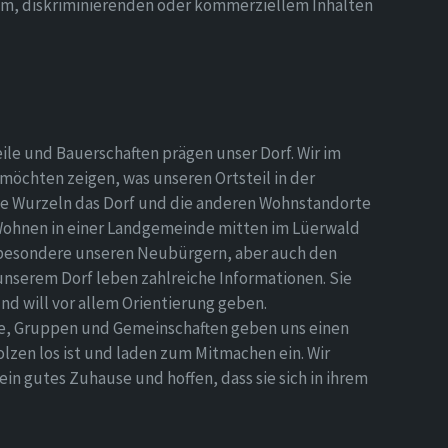
hem, diskriminierenden oder kommerziellem Inhalten
eile und Bauerschaften prägen unser Dorf. Wir im
möchten zeigen, was unseren Ortsteil in der
e Wurzeln das Dorf und die anderen Wohnstandorte
Wohnen in einer Landgemeinde mitten im Lüerwald
nsbesondere unseren Neubürgern, aber auch den
 unserem Dorf leben zahlreiche Informationen. Sie
d will vor allem Orientierung geben.
ne, Gruppen und Gemeinschaften geben uns einen
olzen los ist und laden zum Mitmachen ein. Wir
n gutes Zuhause und hoffen, dass sie sich in ihrem