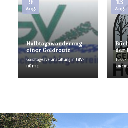
9
13
Aug.
Aug.
Halbtagswanderung
Büch
einer Goldroute
der 
Ganztagesveranstaltung
in
16:00 -
SGV-
HÜTTE
KIRCH