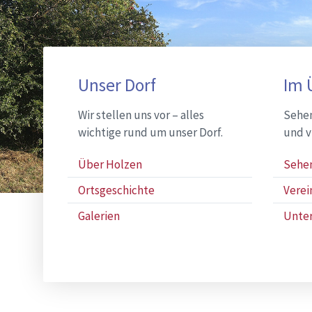
Sitemap
Unser Dorf
Im 
Wir stellen uns vor – alles
Sehen
wichtige rund um unser Dorf.
und v
Über Holzen
Sehe
Ortsgeschichte
Verei
Galerien
Unte