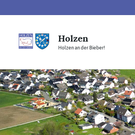
Skip
Skip
Skip
to
to
to
content
main
footer
navigation
Holzen
Holzen an der Bieber!