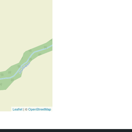
Leaflet
| ©
OpenStreetMap