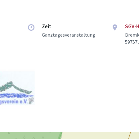
Zeit
SGV-H
6
Ganztagesveranstaltung
Bremk
59757