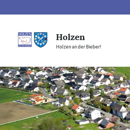
Skip
Skip
Skip
to
to
to
content
main
footer
navigation
Holzen
Holzen an der Bieber!