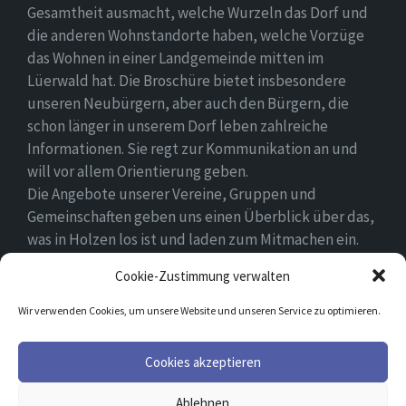
Gesamtheit ausmacht, welche Wurzeln das Dorf und
die anderen Wohnstandorte haben, welche Vorzüge
das Wohnen in einer Landgemeinde mitten im
Lüerwald hat. Die Broschüre bietet insbesondere
unseren Neubürgern, aber auch den Bürgern, die
schon länger in unserem Dorf leben zahlreiche
Informationen. Sie regt zur Kommunikation an und
will vor allem Orientierung geben.
Die Angebote unserer Vereine, Gruppen und
Gemeinschaften geben uns einen Überblick über das,
was in Holzen los ist und laden zum Mitmachen ein.
Wir wünschen allen Neubürgern ein gutes Zuhause
Cookie-Zustimmung verwalten
und hoffen, dass sie sich in ihrem Umfeld wohlfühlen.
Wir verwenden Cookies, um unsere Website und unseren Service zu optimieren.
Email
Facebook
Cookies akzeptieren
Ablehnen