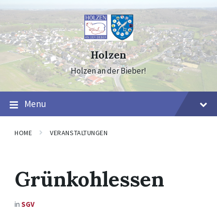
Skip
Skip
Skip
to
to
to
content
main
footer
navigation
Holzen
Holzen an der Bieber!
Menu
HOME
VERANSTALTUNGEN
Grünkohlessen
in
SGV