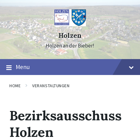
Skip
Skip
Skip
to
to
to
content
main
footer
navigation
Holzen
Holzen an der Bieber!
Menu
HOME
VERANSTALTUNGEN
Bezirksausschuss
Holzen