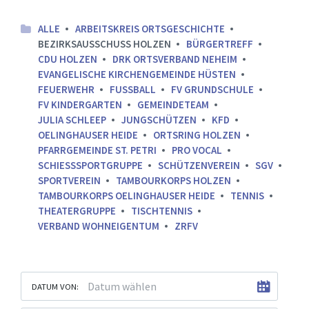
ALLE
ARBEITSKREIS ORTSGESCHICHTE
BEZIRKSAUSSCHUSS HOLZEN
BÜRGERTREFF
CDU HOLZEN
DRK ORTSVERBAND NEHEIM
EVANGELISCHE KIRCHENGEMEINDE HÜSTEN
FEUERWEHR
FUSSBALL
FV GRUNDSCHULE
FV KINDERGARTEN
GEMEINDETEAM
JULIA SCHLEEP
JUNGSCHÜTZEN
KFD
OELINGHAUSER HEIDE
ORTSRING HOLZEN
PFARRGEMEINDE ST. PETRI
PRO VOCAL
SCHIESSSPORTGRUPPE
SCHÜTZENVEREIN
SGV
SPORTVEREIN
TAMBOURKORPS HOLZEN
TAMBOURKORPS OELINGHAUSER HEIDE
TENNIS
THEATERGRUPPE
TISCHTENNIS
VERBAND WOHNEIGENTUM
ZRFV
DATUM VON: