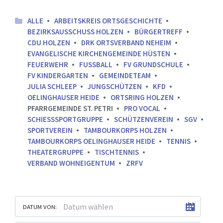
ALLE
ARBEITSKREIS ORTSGESCHICHTE
BEZIRKSAUSSCHUSS HOLZEN
BÜRGERTREFF
CDU HOLZEN
DRK ORTSVERBAND NEHEIM
EVANGELISCHE KIRCHENGEMEINDE HÜSTEN
FEUERWEHR
FUSSBALL
FV GRUNDSCHULE
FV KINDERGARTEN
GEMEINDETEAM
JULIA SCHLEEP
JUNGSCHÜTZEN
KFD
OELINGHAUSER HEIDE
ORTSRING HOLZEN
PFARRGEMEINDE ST. PETRI
PRO VOCAL
SCHIESSSPORTGRUPPE
SCHÜTZENVEREIN
SGV
SPORTVEREIN
TAMBOURKORPS HOLZEN
TAMBOURKORPS OELINGHAUSER HEIDE
TENNIS
THEATERGRUPPE
TISCHTENNIS
VERBAND WOHNEIGENTUM
ZRFV
DATUM VON: