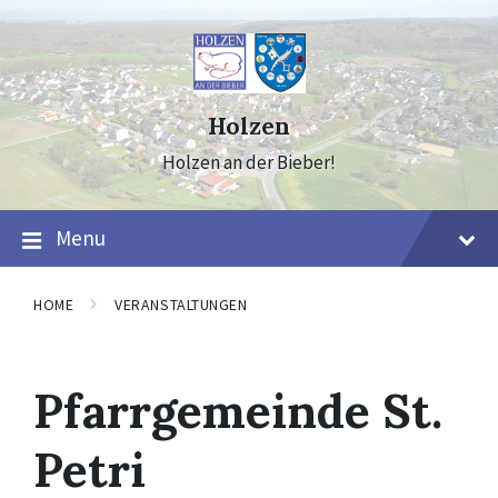
Skip
Skip
Skip
to
to
to
content
main
footer
navigation
Holzen
Holzen an der Bieber!
Menu
HOME
VERANSTALTUNGEN
Pfarrgemeinde St.
Petri