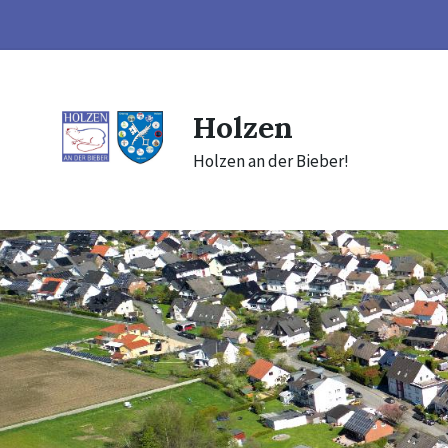
Skip
Skip
Skip
to
to
to
content
main
footer
navigation
Holzen
Holzen an der Bieber!