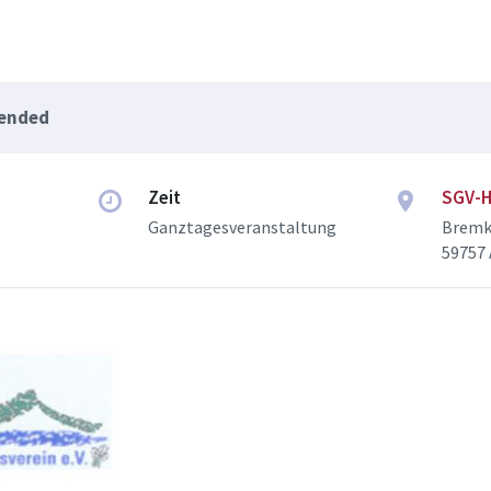
 ended
Zeit
SGV-H
Ganztagesveranstaltung
Bremk
59757