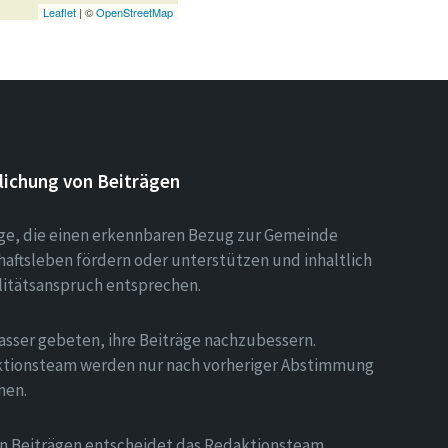
Leaflet
| ©
OpenStreetMap
lichung von Beiträgen
äge, die einen erkennbaren Bezug zur Gemeinde
aftsleben fördern oder unterstützen und inhaltlich
litätsanspruch entsprechen.
asser gebeten, ihre Beiträge nachzubessern.
tionsteam werden nur nach vorheriger Abstimmung
men.
on Beiträgen entscheidet das Redaktionsteam.