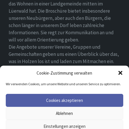
das Wohnen in einer Landgemeinde mitten im
Lüerwald hat. Die Broschüre bietet insbesondere
unseren Neubürgern, aber auch den Bürgern, die
schon länger in unserem Dorf leben zahlreiche
Informationen. Sie regt zur Kommunikation an und
will vor allem Orientierung geben.
Die Angebote unserer Vereine, Gruppen und
Gemeinschaften geben uns einen Überblick über das,
was in Holzen los ist und laden zum Mitmachen ein.
Wir wünschen allen Neubürgern ein gutes Zuhause
Cookie-Zustimmung verwalten
und hoffen, dass sie sich in ihrem Umfeld wohlfühlen.
Wir verwenden Cookies, um unsere Website und unseren Service zu optimieren.
Email
Facebook
Cookies akzeptieren
Ablehnen
© 2026 Holzen
Einstellungen anzeigen