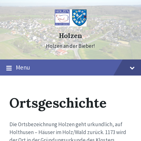
Skip
Skip
Skip
to
to
to
content
main
footer
navigation
Holzen
Holzen an der Bieber!
Menu
Ortsgeschichte
Die Ortsbezeichnung Holzen geht urkundlich, auf
Holthusen – Häuser im Holz/Wald zurück. 1173 wird
der Ort in der Gründungsurkunde des Klosters