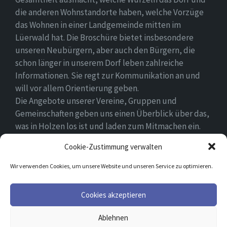
die anderen Wohnstandorte haben, welche Vorzüge
das Wohnen in einer Landgemeinde mitten im
Lüerwald hat. Die Broschüre bietet insbesondere
unseren Neubürgern, aber auch den Bürgern, die
schon länger in unserem Dorf leben zahlreiche
Informationen. Sie regt zur Kommunikation an und
will vor allem Orientierung geben.
Die Angebote unserer Vereine, Gruppen und
Gemeinschaften geben uns einen Überblick über das,
was in Holzen los ist und laden zum Mitmachen ein.
Wir wünschen allen Neubürgern ein gutes Zuhause
Cookie-Zustimmung verwalten
und hoffen, dass sie sich in ihrem Umfeld wohlfühlen.
Wir verwenden Cookies, um unsere Website und unseren Service zu optimieren.
Email
Facebook
Cookies akzeptieren
Ablehnen