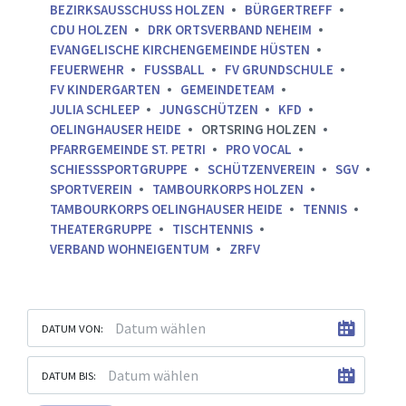
BEZIRKSAUSSCHUSS HOLZEN
BÜRGERTREFF
CDU HOLZEN
DRK ORTSVERBAND NEHEIM
EVANGELISCHE KIRCHENGEMEINDE HÜSTEN
FEUERWEHR
FUSSBALL
FV GRUNDSCHULE
FV KINDERGARTEN
GEMEINDETEAM
JULIA SCHLEEP
JUNGSCHÜTZEN
KFD
OELINGHAUSER HEIDE
ORTSRING HOLZEN
PFARRGEMEINDE ST. PETRI
PRO VOCAL
SCHIESSSPORTGRUPPE
SCHÜTZENVEREIN
SGV
SPORTVEREIN
TAMBOURKORPS HOLZEN
TAMBOURKORPS OELINGHAUSER HEIDE
TENNIS
THEATERGRUPPE
TISCHTENNIS
VERBAND WOHNEIGENTUM
ZRFV
DATUM VON:
DATUM BIS: