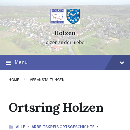
Skip
Skip
Skip
to
to
to
content
main
footer
navigation
Holzen
Holzen an der Bieber!
Menu
HOME
VERANSTALTUNGEN
Ortsring Holzen
ALLE
ARBEITSKREIS ORTSGESCHICHTE