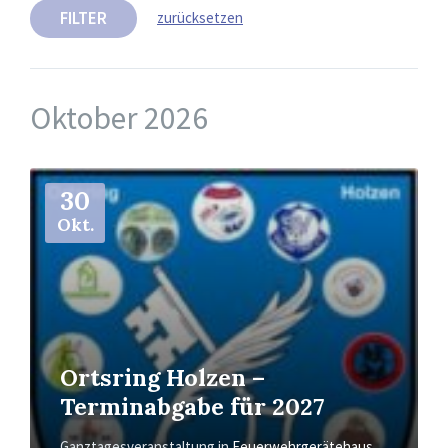
FILTER
zurücksetzen
Oktober 2026
Mehr
30
Okt.
Ortsring Holzen –
Terminabgabe für 2027
Ganztagesveranstaltung
in
Feuerwehrgerätehaus