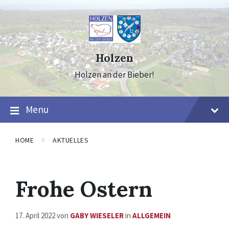
Skip
Skip
Skip
to
to
to
content
main
footer
navigation
Holzen
Holzen an der Bieber!
Menu
HOME
AKTUELLES
Frohe Ostern
17. April 2022
von
GABY WIESELER
in
ALLGEMEIN