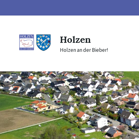
Skip
Skip
Skip
to
to
to
content
main
footer
navigation
Holzen
Holzen an der Bieber!