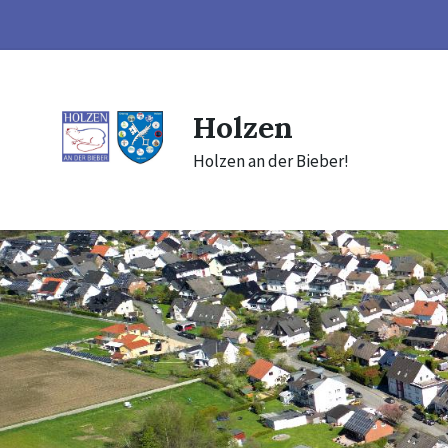
Skip
Skip
Skip
to
to
to
content
main
footer
navigation
Holzen
Holzen an der Bieber!