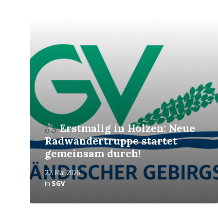
Mehr
erfahren
Erstmalig in Holzen: Neue
Radwandertruppe startet
gemeinsam durch!
22. Mai 2026
in
SGV