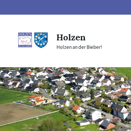
Skip
Skip
Skip
to
to
to
content
main
footer
navigation
Holzen
Holzen an der Bieber!