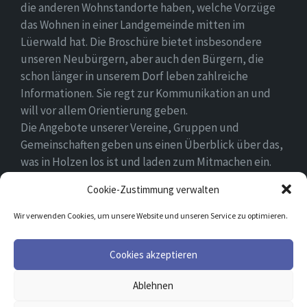
die anderen Wohnstandorte haben, welche Vorzüge
das Wohnen in einer Landgemeinde mitten im
Lüerwald hat. Die Broschüre bietet insbesondere
unseren Neubürgern, aber auch den Bürgern, die
schon länger in unserem Dorf leben zahlreiche
Informationen. Sie regt zur Kommunikation an und
will vor allem Orientierung geben.
Die Angebote unserer Vereine, Gruppen und
Gemeinschaften geben uns einen Überblick über das,
was in Holzen los ist und laden zum Mitmachen ein.
Wir wünschen allen Neubürgern ein gutes Zuhause
Cookie-Zustimmung verwalten
und hoffen, dass sie sich in ihrem Umfeld wohlfühlen.
Wir verwenden Cookies, um unsere Website und unseren Service zu optimieren.
Email
Facebook
Cookies akzeptieren
Ablehnen
© 2026 Holzen