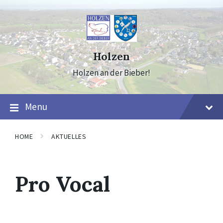
Skip
Skip
Skip
to
to
to
content
main
footer
navigation
Holzen
Holzen an der Bieber!
Menu
HOME
AKTUELLES
Pro Vocal