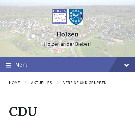
Skip
Skip
Skip
to
to
to
content
main
footer
navigation
Holzen
Holzen an der Bieber!
Menu
HOME
AKTUELLES
VEREINE UND GRUPPEN
CDU