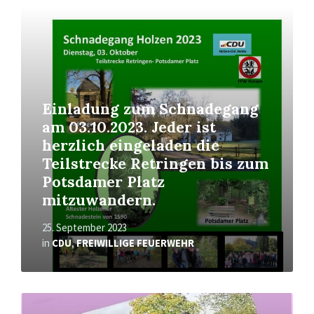
Mehr
erfahren
Einladung zum Schnadegang
am 03.10.2023. Jeder ist
herzlich eingeladen die
Teilstrecke Retringen bis zum
Potsdamer Platz
mitzuwandern.
25. September 2023
in
CDU
,
FREIWILLIGE FEUERWEHR
Mehr
erfahren