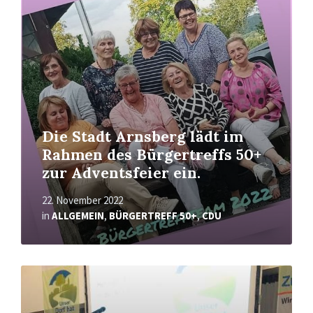
Die Stadt Arnsberg lädt im
Rahmen des Bürgertreffs 50+
zur Adventsfeier ein.
22. November 2022
in
ALLGEMEIN
,
BÜRGERTREFF 50+
,
CDU
Mehr
erfahren