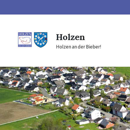
Skip
Skip
Skip
to
to
to
content
main
footer
navigation
Holzen
Holzen an der Bieber!