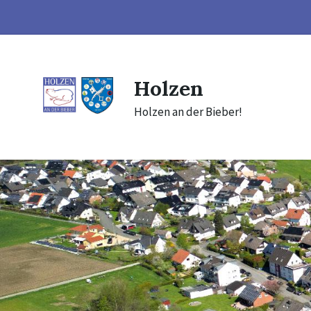
Skip
Skip
Skip
to
to
to
content
main
footer
navigation
Holzen
Holzen an der Bieber!