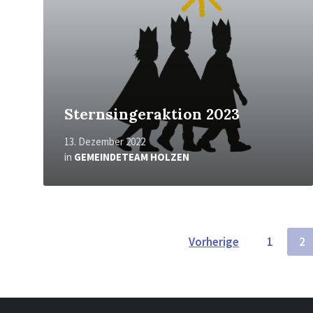
Sternsingeraktion 2023
13. Dezember 2022
in
GEMEINDETEAM HOLZEN
Seitennummerierung
Vorherige
1
2
der
Beiträge