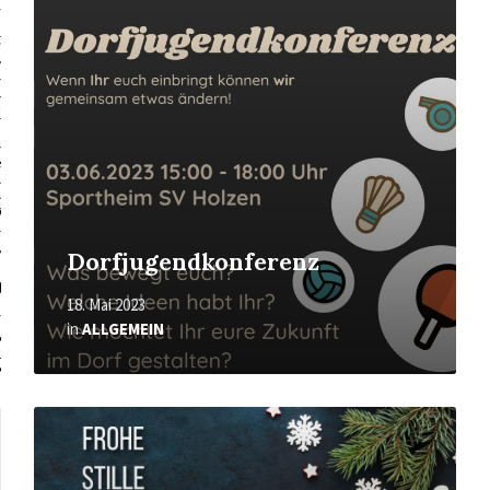
Dorfjugendkonferenz
18. Mai 2023
in
ALLGEMEIN
Mehr
erfahren