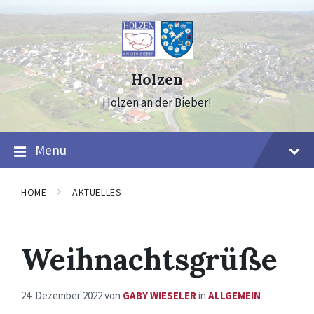
Skip
Skip
Skip
to
to
to
content
main
footer
navigation
Holzen
Holzen an der Bieber!
Menu
HOME
AKTUELLES
Weihnachtsgrüße
24. Dezember 2022
von
GABY WIESELER
in
ALLGEMEIN