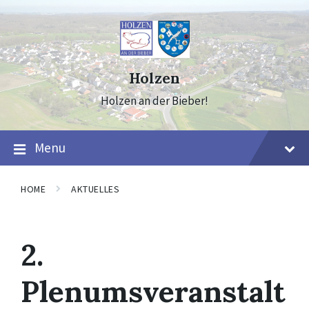
Skip
Skip
Skip
to
to
to
content
main
footer
navigation
Holzen
Holzen an der Bieber!
Menu
HOME
AKTUELLES
2.
Plenumsveranstalt