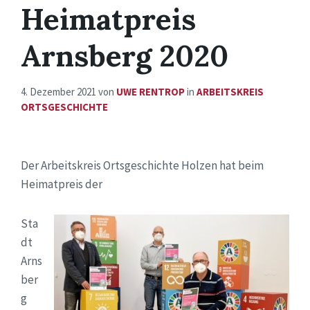
Heimatpreis
Arnsberg 2020
4. Dezember 2021
von
UWE RENTROP
in
ARBEITSKREIS
ORTSGESCHICHTE
Der Arbeitskreis Ortsgeschichte Holzen hat beim
Heimatpreis der
Sta
dt
Arns
ber
g