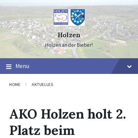
Skip
Skip
Skip
to
to
to
content
main
footer
navigation
Holzen
Holzen an der Bieber!
Menu
HOME
AKTUELLES
AKO Holzen holt 2.
Platz beim