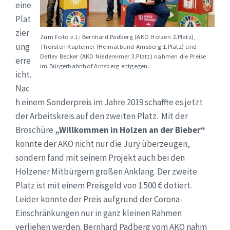
eine
Plat
zier
Zum Foto v.l.: Bernhard Padberg (AKO Holzen 2.Platz),
ung
Thorsten Kapteiner (Heimatbund Arnsberg 1.Platz) und
Detlev Becker (AKD Niedereimer 3.Platz) nahmen die Preise
erre
im Bürgerbahnhof Arnsberg entgegen.
icht.
Nac
h einem Sonderpreis im Jahre 2019 schaffte es jetzt
der Arbeitskreis auf den zweiten Platz. Mit der
Broschüre
„Willkommen in Holzen an der Bieber“
konnte der AKO nicht nur die Jury überzeugen,
sondern fand mit seinem Projekt auch bei den
Holzener Mitbürgern großen Anklang. Der zweite
Platz ist mit einem Preisgeld von 1.500 € dotiert.
Leider konnte der Preis aufgrund der Corona-
Einschränkungen nur in ganz kleinen Rahmen
verliehen werden. Bernhard Padberg vom AKO nahm