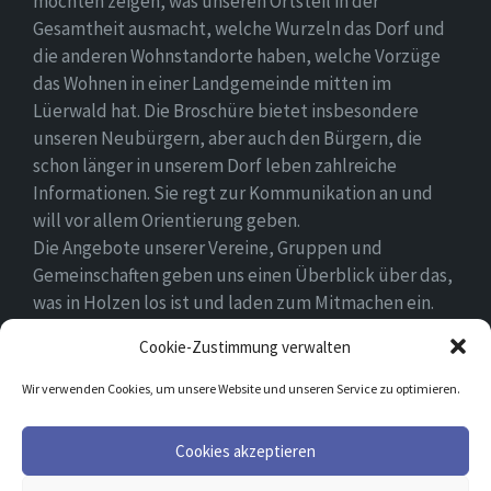
möchten zeigen, was unseren Ortsteil in der
Gesamtheit ausmacht, welche Wurzeln das Dorf und
die anderen Wohnstandorte haben, welche Vorzüge
das Wohnen in einer Landgemeinde mitten im
Lüerwald hat. Die Broschüre bietet insbesondere
unseren Neubürgern, aber auch den Bürgern, die
schon länger in unserem Dorf leben zahlreiche
Informationen. Sie regt zur Kommunikation an und
will vor allem Orientierung geben.
Die Angebote unserer Vereine, Gruppen und
Gemeinschaften geben uns einen Überblick über das,
was in Holzen los ist und laden zum Mitmachen ein.
Wir wünschen allen Neubürgern ein gutes Zuhause
Cookie-Zustimmung verwalten
und hoffen, dass sie sich in ihrem Umfeld wohlfühlen.
Wir verwenden Cookies, um unsere Website und unseren Service zu optimieren.
Email
Facebook
Cookies akzeptieren