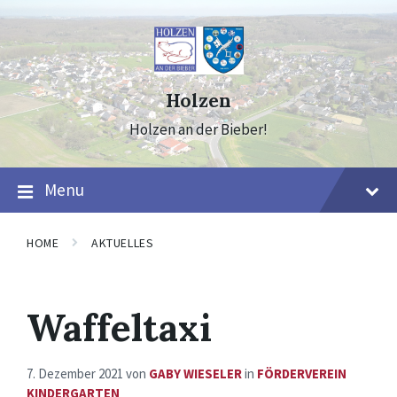
Skip
Skip
Skip
to
to
to
content
main
footer
navigation
Holzen
Holzen an der Bieber!
Menu
HOME
AKTUELLES
Waffeltaxi
7. Dezember 2021
von
GABY WIESELER
in
FÖRDERVEREIN
KINDERGARTEN