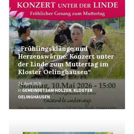
erfahren
„Frühlingsklänge und
Herzenswärme: Konzert unter
der Linde zum Muttertag im
Kloster Oelinghausen“
24. April 2026
in
GEMEINDETEAM HOLZEN
,
KLOSTER
OELINGHAUSEN
Mehr
erfahren