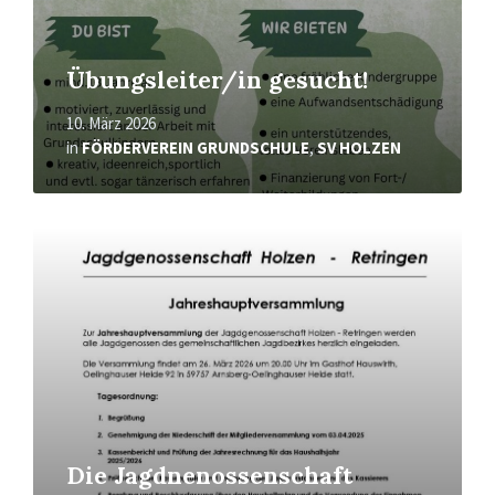
Übungsleiter/in gesucht!
10. März 2026
in
FÖRDERVEREIN GRUNDSCHULE
,
SV HOLZEN
Mehr
erfahren
Die Jagdnenossenschaft