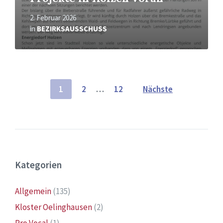
2. Februar 2026
in
BEZIRKSAUSSCHUSS
Seitennummerierung
1
2
…
12
Nächste
der
Beiträge
Kategorien
Allgemein
(135)
Kloster Oelinghausen
(2)