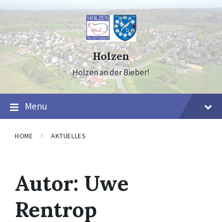
Skip
Skip
Skip
to
to
to
content
main
footer
navigation
Holzen
Holzen an der Bieber!
Menu
HOME
AKTUELLES
Autor:
Uwe
Rentrop