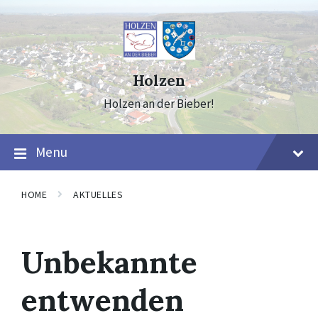
Skip
Skip
Skip
to
to
to
content
main
footer
navigation
Holzen
Holzen an der Bieber!
Menu
HOME
AKTUELLES
Unbekannte
entwenden