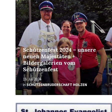
Mehr
erfahren
Schützenfest 2024 – unsere
neuen Majestäten +
Bildergalerien vom
Schützenfest
15. Juli 2024
in
SCHÜTZENBRUDERSCHAFT HOLZEN
Mehr
erfahren