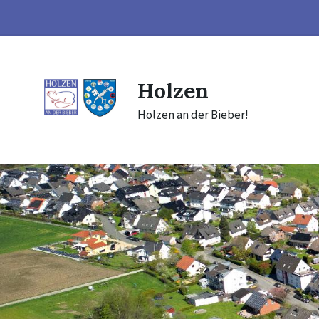
Skip
Skip
Skip
to
to
to
content
main
footer
navigation
Holzen
Holzen an der Bieber!