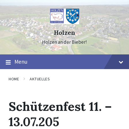
Skip
Skip
Skip
to
to
to
content
main
footer
navigation
Holzen
Holzen an der Bieber!
Menu
HOME
AKTUELLES
Schützenfest 11. –
13.07.205