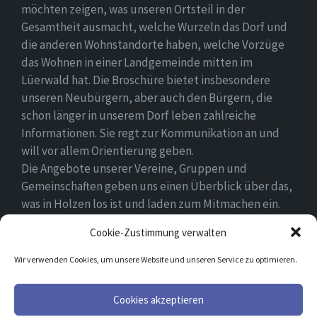
möchten zeigen, was unseren Ortsteil in der
Gesamtheit ausmacht, welche Wurzeln das Dorf und
die anderen Wohnstandorte haben, welche Vorzüge
das Wohnen in einer Landgemeinde mitten im
Lüerwald hat. Die Broschüre bietet insbesondere
unseren Neubürgern, aber auch den Bürgern, die
schon länger in unserem Dorf leben zahlreiche
Informationen. Sie regt zur Kommunikation an und
will vor allem Orientierung geben.
Die Angebote unserer Vereine, Gruppen und
Gemeinschaften geben uns einen Überblick über das,
was in Holzen los ist und laden zum Mitmachen ein.
Wir wünschen allen Neubürgern ein gutes Zuhause
Cookie-Zustimmung verwalten
und hoffen, dass sie sich in ihrem Umfeld wohlfühlen.
Wir verwenden Cookies, um unsere Website und unseren Service zu optimieren.
Email
Facebook
Cookies akzeptieren