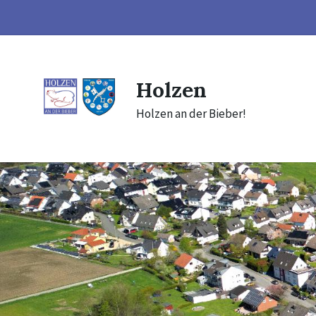
Skip
Skip
Skip
to
to
to
content
main
footer
navigation
Holzen
Holzen an der Bieber!