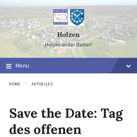
Skip
Skip
Skip
to
to
to
content
main
footer
navigation
Holzen
Holzen an der Bieber!
Menu
HOME
AKTUELLES
Save the Date: Tag
des offenen