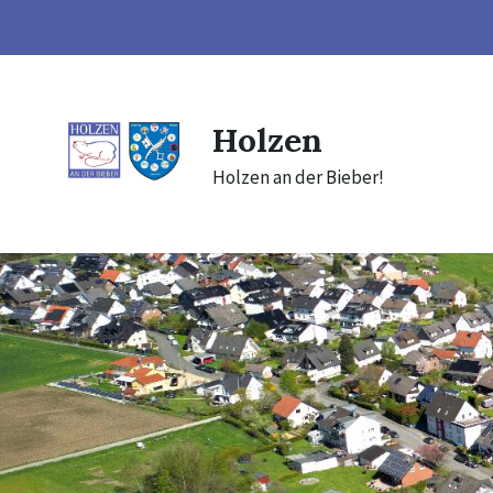
Skip
Skip
Skip
to
to
to
content
main
footer
navigation
Holzen
Holzen an der Bieber!