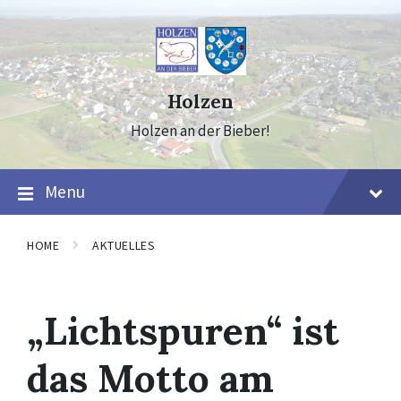
Skip
Skip
Skip
to
to
to
content
main
footer
navigation
Holzen
Holzen an der Bieber!
Menu
HOME
AKTUELLES
„Lichtspuren“ ist
das Motto am