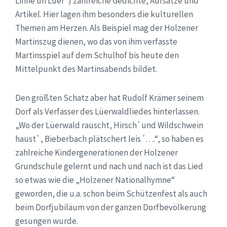
Linne un Lüer“) zahlreiche Gedichte, Aufsätze und
Artikel. Hier lagen ihm besonders die kulturellen
Themen am Herzen. Als Beispiel mag der Holzener
Martinszug dienen, wo das von ihm verfasste
Martinsspiel auf dem Schulhof bis heute den
Mittelpunkt des Martinsabends bildet.
Den größten Schatz aber hat Rudolf Krämer seinem
Dorf als Verfasser des Lüerwaldliedes hinterlassen.
„Wo der Lüerwald rauscht, Hirsch`und Wildschwein
haust`, Bieberbach plätschert leis´….“, so haben es
zahlreiche Kindergenerationen der Holzener
Grundschule gelernt und nach und nach ist das Lied
so etwas wie die „Holzener Nationalhymne“
geworden, die u.a. schon beim Schützenfest als auch
beim Dorfjubiläum von der ganzen Dorfbevölkerung
gesungen wurde.