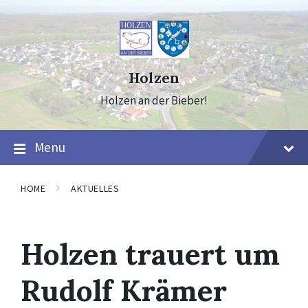
Skip
Skip
Skip
to
to
to
content
main
footer
navigation
Holzen
Holzen an der Bieber!
Menu
HOME
AKTUELLES
Holzen trauert um
Rudolf Krämer