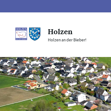
Skip
Skip
Skip
to
to
to
content
main
footer
navigation
Holzen
Holzen an der Bieber!