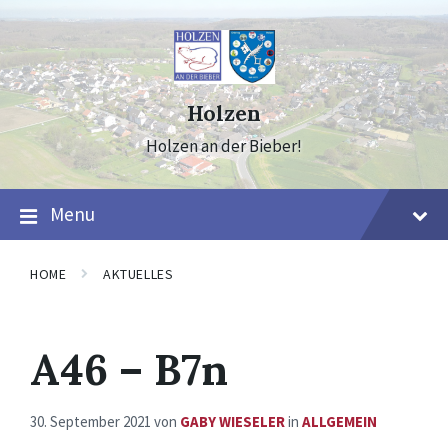
Skip
Skip
Skip
to
to
to
content
main
footer
navigation
Holzen
Holzen an der Bieber!
Menu
HOME
AKTUELLES
A46 – B7n
30. September 2021
von
GABY WIESELER
in
ALLGEMEIN