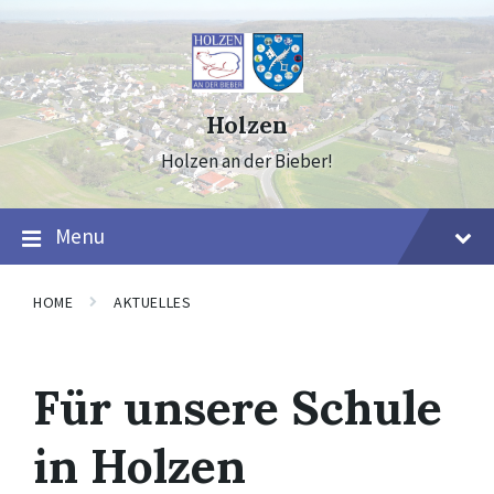
Skip
Skip
Skip
to
to
to
content
main
footer
navigation
Holzen
Holzen an der Bieber!
Menu
HOME
AKTUELLES
Für unsere Schule
in Holzen