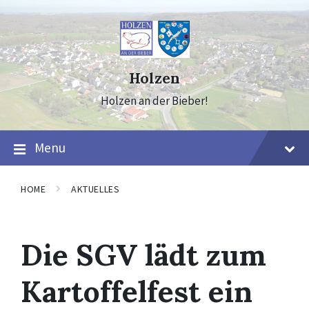
Skip
Skip
Skip
to
to
to
content
main
footer
navigation
Holzen
Holzen an der Bieber!
Menu
HOME
AKTUELLES
Die SGV lädt zum
Kartoffelfest ein