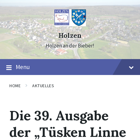
Skip
Skip
Skip
to
to
to
content
main
footer
navigation
Holzen
Holzen an der Bieber!
Menu
HOME
AKTUELLES
Die 39. Ausgabe
der „Tüsken Linne