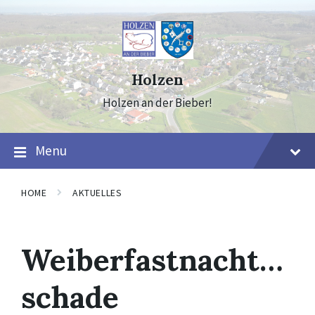
Skip
Skip
Skip
to
to
to
content
main
footer
navigation
Holzen
Holzen an der Bieber!
Menu
HOME
AKTUELLES
Weiberfastnacht…
schade