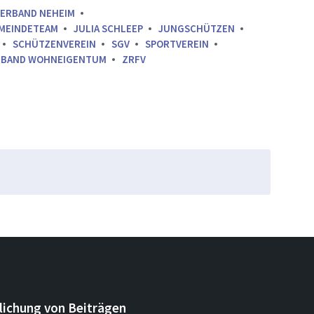
VERBAND NEHEIM
MEINDETEAM
JULIA SCHLEEP
JUNGSCHÜTZEN
SCHÜTZENVEREIN
SGV
SPORTVEREIN
RBAND WOHNEIGENTUM
ZRFV
lichung von Beiträgen