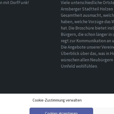
n mit DorfFunk!
Viele unterschiedliche Ortst
Arnsberger Stadtteil Holzen 
Gesamtheit ausmacht, welch
haben, welche Vorzüge das 
hat. Die Broschüre bietet i
Bürgern, die schon länger in
regt zur Kommunikation an un
Die Angebote unserer Verei
Überblick über das, was in H
wünschen allen Neubürgern ei
Umfeld wohlfühlen.
Cookie-Zustimmung verwalten
Cookies akzeptieren