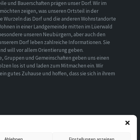
eile und Bauerschaften prägen unser Dorf. Wir im
möchten zeigen, was unseren Ortsteil in der
e Wurzeln das Dorf und die anderen Wohnstandorte
Wohnen in einer Landgemeinde mitten im Lüerwald
nsbesondere unseren Neubürgern, aber auch den
 unserem Dorf leben zahlreiche Informationen. Sie
d will vor allem Orientierung geben.
ne, Gruppen und Gemeinschaften geben uns einen
olzen los ist und laden zum Mitmachen ein. Wir
n gutes Zuhause und hoffen, dass sie sich in ihrem
Ablehnen
Einstellungen anzeigen