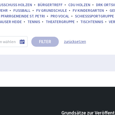
USSCHUSS HOLZEN
BÜRGERTREFF
CDU HOLZEN
DRK ORTS
WEHR
FUSSBALL
FV GRUNDSCHULE
FV KINDERGARTEN
GE
PFARRGEMEINDE ST. PETRI
PRO VOCAL
SCHIESSSPORTGRUPPE
AUSER HEIDE
TENNIS
THEATERGRUPPE
TISCHTENNIS
VE
FILTER
zurücksetzen
Grundsätze zur Veröffent