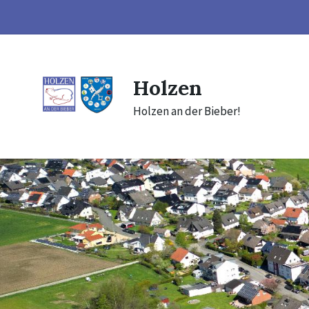
Skip
Skip
Skip
to
to
to
content
main
footer
navigation
Holzen
Holzen an der Bieber!