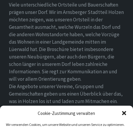
Viele unterschiedliche Ortsteile und Bauerschaften
prägen unser Dorf. Wir im Arnsberger Stadtteil Holzen
möchten zeigen, was unseren Ortsteil in der
Gesamtheit ausmacht, welche Wurzeln das Dorf und
die anderen Wohnstandorte haben, welche Vorzüge
das Wohnen in einer Landgemeinde mitten im
Lüerwald hat. Die Broschüre bietet insbesondere
unseren Neubürgern, aber auch den Bürgern, die
schon länger in unserem Dorf leben zahlreiche
Informationen. Sie regt zur Kommunikation an und
will vor allem Orientierung geben.
Die Angebote unserer Vereine, Gruppen und
Gemeinschaften geben uns einen Überblick über das,
was in Holzen los ist und laden zum Mitmachen ein.
Wir wünschen allen Neubürgern ein gutes Zuhause
Cookie-Zustimmung verwalten
und hoffen, dass sie sich in ihrem Umfeld wohlfühlen.
Wir verwenden Cookies, um unsere Website und unseren Service zu optimieren.