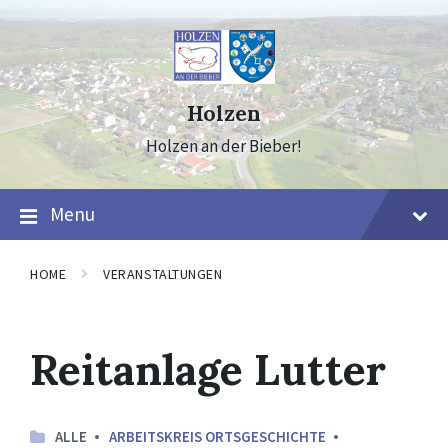
Skip
Skip
Skip
to
to
to
content
main
footer
navigation
Holzen
Holzen an der Bieber!
Menu
HOME
VERANSTALTUNGEN
Reitanlage Lutter
ALLE
ARBEITSKREIS ORTSGESCHICHTE