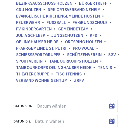
BEZIRKSAUSSCHUSS HOLZEN
BÜRGERTREFF
CDU HOLZEN
DRK ORTSVERBAND NEHEIM
EVANGELISCHE KIRCHENGEMEINDE HÜSTEN
FEUERWEHR
FUSSBALL
FV GRUNDSCHULE
FV KINDERGARTEN
GEMEINDETEAM
JULIA SCHLEEP
JUNGSCHÜTZEN
KFD
OELINGHAUSER HEIDE
ORTSRING HOLZEN
PFARRGEMEINDE ST. PETRI
PRO VOCAL
SCHIESSSPORTGRUPPE
SCHÜTZENVEREIN
SGV
SPORTVEREIN
TAMBOURKORPS HOLZEN
TAMBOURKORPS OELINGHAUSER HEIDE
TENNIS
THEATERGRUPPE
TISCHTENNIS
VERBAND WOHNEIGENTUM
ZRFV
DATUM VON:
DATUM BIS: