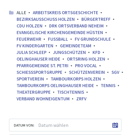
ALLE
ARBEITSKREIS ORTSGESCHICHTE
BEZIRKSAUSSCHUSS HOLZEN
BÜRGERTREFF
CDU HOLZEN
DRK ORTSVERBAND NEHEIM
EVANGELISCHE KIRCHENGEMEINDE HÜSTEN
FEUERWEHR
FUSSBALL
FV GRUNDSCHULE
FV KINDERGARTEN
GEMEINDETEAM
JULIA SCHLEEP
JUNGSCHÜTZEN
KFD
OELINGHAUSER HEIDE
ORTSRING HOLZEN
PFARRGEMEINDE ST. PETRI
PRO VOCAL
SCHIESSSPORTGRUPPE
SCHÜTZENVEREIN
SGV
SPORTVEREIN
TAMBOURKORPS HOLZEN
TAMBOURKORPS OELINGHAUSER HEIDE
TENNIS
THEATERGRUPPE
TISCHTENNIS
VERBAND WOHNEIGENTUM
ZRFV
DATUM VON: