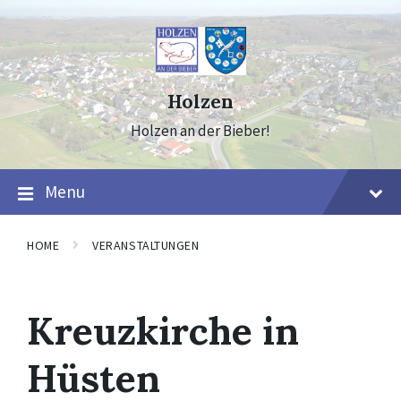
Skip
Skip
Skip
to
to
to
content
main
footer
navigation
Holzen
Holzen an der Bieber!
Menu
HOME
VERANSTALTUNGEN
Kreuzkirche in
Hüsten