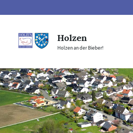
Skip
Skip
Skip
to
to
to
content
main
footer
navigation
Holzen
Holzen an der Bieber!