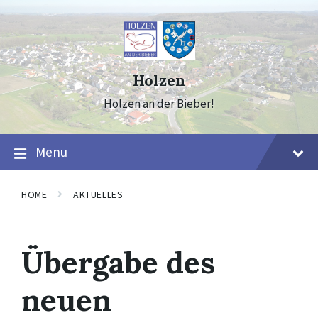
Skip
Skip
Skip
to
to
to
content
main
footer
navigation
Holzen
Holzen an der Bieber!
Menu
HOME
AKTUELLES
Übergabe des
neuen