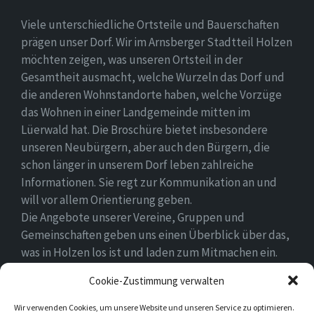
Viele unterschiedliche Ortsteile und Bauerschaften
prägen unser Dorf. Wir im Arnsberger Stadtteil Holzen
möchten zeigen, was unseren Ortsteil in der
Gesamtheit ausmacht, welche Wurzeln das Dorf und
die anderen Wohnstandorte haben, welche Vorzüge
das Wohnen in einer Landgemeinde mitten im
Lüerwald hat. Die Broschüre bietet insbesondere
unseren Neubürgern, aber auch den Bürgern, die
schon länger in unserem Dorf leben zahlreiche
Informationen. Sie regt zur Kommunikation an und
will vor allem Orientierung geben.
Die Angebote unserer Vereine, Gruppen und
Gemeinschaften geben uns einen Überblick über das,
was in Holzen los ist und laden zum Mitmachen ein.
Wir wünschen allen Neubürgern ein gutes Zuhause
Cookie-Zustimmung verwalten
und hoffen, dass sie sich in ihrem Umfeld wohlfühlen.
Wir verwenden Cookies, um unsere Website und unseren Service zu optimieren.