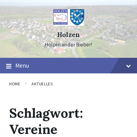
Skip
Skip
Skip
to
to
to
content
main
footer
navigation
Holzen
Holzen an der Bieber!
Menu
HOME
AKTUELLES
Schlagwort:
Vereine