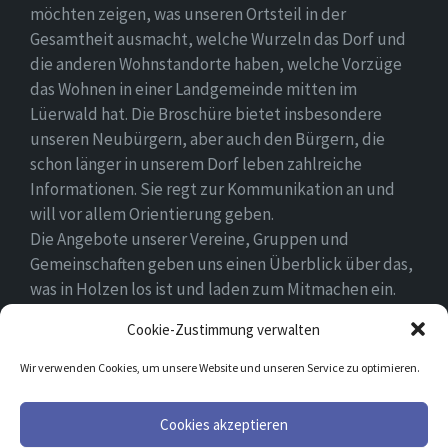
möchten zeigen, was unseren Ortsteil in der
Gesamtheit ausmacht, welche Wurzeln das Dorf und
die anderen Wohnstandorte haben, welche Vorzüge
das Wohnen in einer Landgemeinde mitten im
Lüerwald hat. Die Broschüre bietet insbesondere
unseren Neubürgern, aber auch den Bürgern, die
schon länger in unserem Dorf leben zahlreiche
Informationen. Sie regt zur Kommunikation an und
will vor allem Orientierung geben.
Die Angebote unserer Vereine, Gruppen und
Gemeinschaften geben uns einen Überblick über das,
was in Holzen los ist und laden zum Mitmachen ein.
Wir wünschen allen Neubürgern ein gutes Zuhause
Cookie-Zustimmung verwalten
und hoffen, dass sie sich in ihrem Umfeld wohlfühlen.
Wir verwenden Cookies, um unsere Website und unseren Service zu optimieren.
Email
Facebook
Cookies akzeptieren