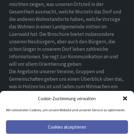
möchten zeigen, was unseren Ortsteil in der
Gesamtheit ausmacht, welche Wurzeln das Dorf und
die anderen Wohnstandorte haben, welche Vorzüge
das Wohnen in einer Landgemeinde mitten im
Lüerwald hat. Die Broschüre bietet insbesondere
unseren Neubürgern, aber auch den Bürgern, die
schon länger in unserem Dorf leben zahlreiche
Informationen. Sie regt zur Kommunikation an und
will vor allem Orientierung geben.
Die Angebote unserer Vereine, Gruppen und
Gemeinschaften geben uns einen Überblick über das,
was in Holzen los ist und laden zum Mitmachen ein.
Wir wünschen allen Neubürgern ein gutes Zuhause
Cookie-Zustimmung verwalten
und hoffen, dass sie sich in ihrem Umfeld wohlfühlen.
Wir verwenden Cookies, um unsere Website und unseren Service zu optimieren.
Email
Facebook
Cookies akzeptieren