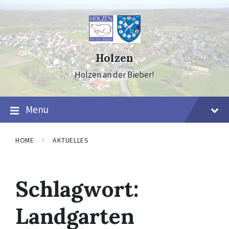
Skip
Skip
Skip
to
to
to
content
main
footer
navigation
Holzen
Holzen an der Bieber!
Menu
HOME
AKTUELLES
Schlagwort:
Landgarten