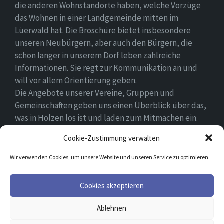
die anderen Wohnstandorte haben, welche Vorzüge
das Wohnen in einer Landgemeinde mitten im
Lüerwald hat. Die Broschüre bietet insbesondere
unseren Neubürgern, aber auch den Bürgern, die
schon länger in unserem Dorf leben zahlreiche
Informationen. Sie regt zur Kommunikation an und
will vor allem Orientierung geben.
Die Angebote unserer Vereine, Gruppen und
Gemeinschaften geben uns einen Überblick über das,
was in Holzen los ist und laden zum Mitmachen ein.
Wir wünschen allen Neubürgern ein gutes Zuhause
Cookie-Zustimmung verwalten
und hoffen, dass sie sich in ihrem Umfeld wohlfühlen.
Wir verwenden Cookies, um unsere Website und unseren Service zu optimieren.
Email
Facebook
Cookies akzeptieren
Ablehnen
© 2026 Holzen