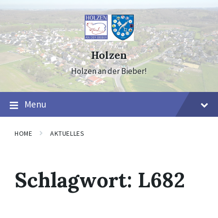
Skip
Skip
Skip
to
to
to
content
main
footer
navigation
Holzen
Holzen an der Bieber!
Menu
HOME
AKTUELLES
Schlagwort:
L682