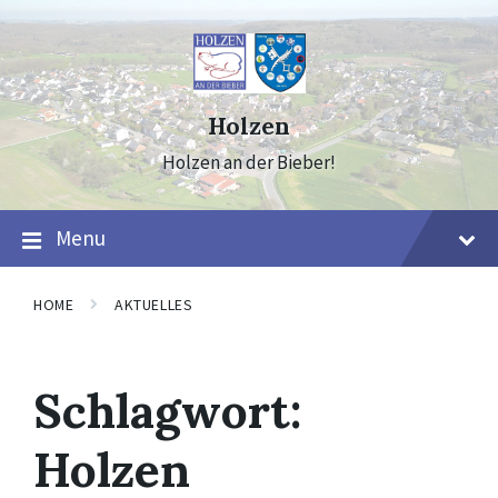
Skip
Skip
Skip
to
to
to
content
main
footer
navigation
Holzen
Holzen an der Bieber!
Menu
HOME
AKTUELLES
Schlagwort:
Holzen