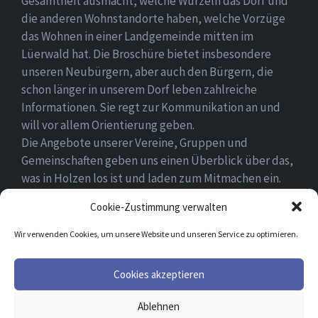
Gesamtheit ausmacht, welche Wurzeln das Dorf und
die anderen Wohnstandorte haben, welche Vorzüge
das Wohnen in einer Landgemeinde mitten im
Lüerwald hat. Die Broschüre bietet insbesondere
unseren Neubürgern, aber auch den Bürgern, die
schon länger in unserem Dorf leben zahlreiche
Informationen. Sie regt zur Kommunikation an und
will vor allem Orientierung geben.
Die Angebote unserer Vereine, Gruppen und
Gemeinschaften geben uns einen Überblick über das,
was in Holzen los ist und laden zum Mitmachen ein.
Wir wünschen allen Neubürgern ein gutes Zuhause
Cookie-Zustimmung verwalten
und hoffen, dass sie sich in ihrem Umfeld wohlfühlen.
Wir verwenden Cookies, um unsere Website und unseren Service zu optimieren.
Email
Facebook
Cookies akzeptieren
Ablehnen