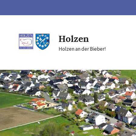
Skip
Skip
Skip
to
to
to
content
main
footer
navigation
Holzen
Holzen an der Bieber!