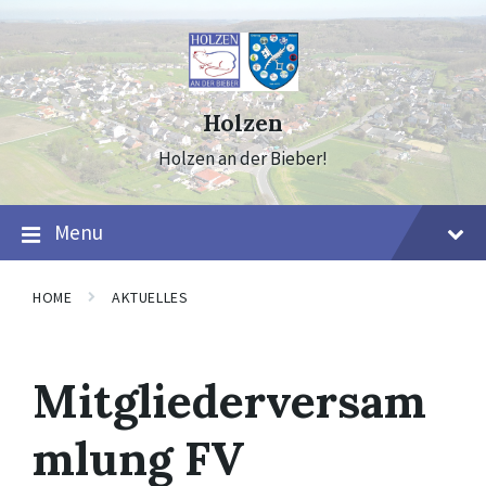
Skip
Skip
Skip
to
to
to
content
main
footer
navigation
Holzen
Holzen an der Bieber!
Menu
HOME
AKTUELLES
Mitgliederversam
mlung FV