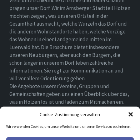
Viele unterschiedliche Ortsteile und Bauerschaften
prägen unser Dorf. Wir im Arnsberger Stadtteil Holzen
möchten zeigen, was unseren Ortsteil in der
Gesamtheit ausmacht, welche Wurzeln das Dorf und
die anderen Wohnstandorte haben, welche Vorzüge
das Wohnen in einer Landgemeinde mitten im
Lüerwald hat. Die Broschüre bietet insbesondere
unseren Neubürgern, aber auch den Bürgern, die
schon länger in unserem Dorf leben zahlreiche
Informationen. Sie regt zur Kommunikation an und
will vor allem Orientierung geben.
Die Angebote unserer Vereine, Gruppen und
Gemeinschaften geben uns einen Überblick über das,
was in Holzen los ist und laden zum Mitmachen ein.
Wir wünschen allen Neubürgern ein gutes Zuhause
Cookie-Zustimmung verwalten
und hoffen, dass sie sich in ihrem Umfeld wohlfühlen.
Wir verwenden Cookies, um unsere Website und unseren Service zu optimieren.