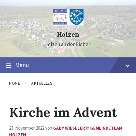
Skip
Skip
Skip
to
to
to
content
main
footer
navigation
Holzen
Holzen an der Bieber!
Menu
HOME
AKTUELLES
Kirche im Advent
23. November 2022
von
GABY WIESELER
in
GEMEINDETEAM
HOLZEN