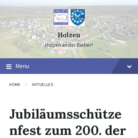
Skip
Skip
Skip
to
to
to
content
main
footer
navigation
Holzen
Holzen an der Bieber!
Menu
HOME
AKTUELLES
Jubiläumsschütze
nfest zum 200. der