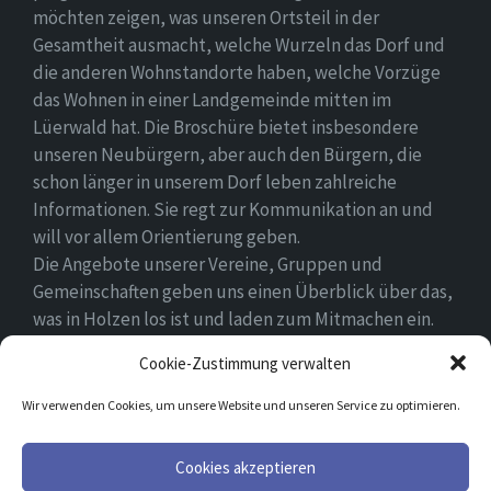
möchten zeigen, was unseren Ortsteil in der
Gesamtheit ausmacht, welche Wurzeln das Dorf und
die anderen Wohnstandorte haben, welche Vorzüge
das Wohnen in einer Landgemeinde mitten im
Lüerwald hat. Die Broschüre bietet insbesondere
unseren Neubürgern, aber auch den Bürgern, die
schon länger in unserem Dorf leben zahlreiche
Informationen. Sie regt zur Kommunikation an und
will vor allem Orientierung geben.
Die Angebote unserer Vereine, Gruppen und
Gemeinschaften geben uns einen Überblick über das,
was in Holzen los ist und laden zum Mitmachen ein.
Wir wünschen allen Neubürgern ein gutes Zuhause
Cookie-Zustimmung verwalten
und hoffen, dass sie sich in ihrem Umfeld wohlfühlen.
Wir verwenden Cookies, um unsere Website und unseren Service zu optimieren.
Email
Facebook
Cookies akzeptieren