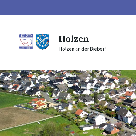
Skip
Skip
Skip
to
to
to
content
main
footer
navigation
Holzen
Holzen an der Bieber!