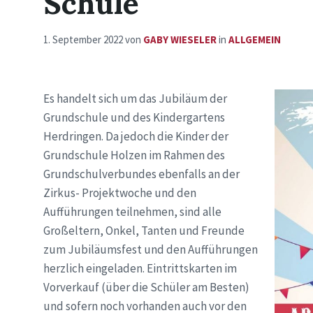
Schule
1. September 2022
von
GABY WIESELER
in
ALLGEMEIN
Es handelt sich um das Jubiläum der
Grundschule und des Kindergartens
Herdringen. Da jedoch die Kinder der
Grundschule Holzen im Rahmen des
Grundschulverbundes ebenfalls an der
Zirkus- Projektwoche und den
Aufführungen teilnehmen, sind alle
Großeltern, Onkel, Tanten und Freunde
zum Jubiläumsfest und den Aufführungen
herzlich eingeladen. Eintrittskarten im
Vorverkauf (über die Schüler am Besten)
und sofern noch vorhanden auch vor den